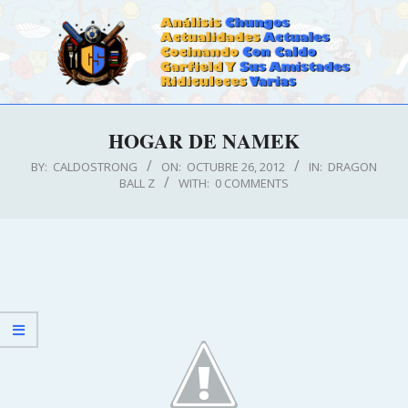
Skip
to
content
CALDOSTRONG.COM
Primary
HOGAR DE NAMEK
Navigation
Menu
BY:
CALDOSTRONG
ON:
OCTUBRE 26, 2012
IN:
DRAGON
BALL Z
WITH:
0 COMMENTS