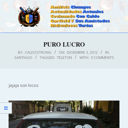
Skip
to
content
CALDOSTRONG.COM
Primary
PURO LUCRO
Navigation
Menu
BY:
CALDOSTRONG
ON:
DICIEMBRE 3, 2012
IN:
SANTIAGO
TAGGED:
TELETON
WITH:
0 COMMENTS
Jajaja son locos