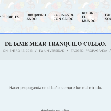
RECORRE
DIBUJANDO
COCINANDO
EX
MPERDIBLES
EL
ANDO
CON CALDO
SOC
MUNDO
DEJAME MEAR TRANQUILO CULIAO.
ON:
ENERO 12, 2013
IN:
UNIVERSIDAD
TAGGED:
PROPAGANDA
Hacer propaganda en el baño siempre fue mal mirado.
Adelante estudios.