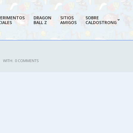
PERIMENTOS
DRAGON
SITIOS
SOBRE
IALES
BALL Z
AMIGOS
CALDOSTRONG
Prim
Navi
Men
WITH:
0 COMMENTS