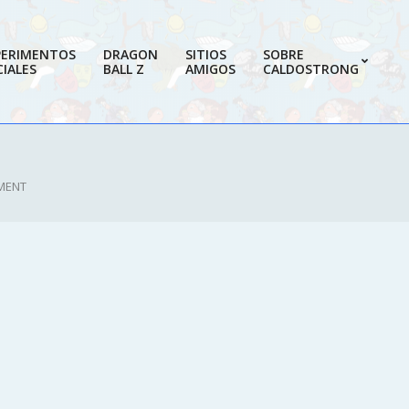
PERIMENTOS
DRAGON
SITIOS
SOBRE
IALES
BALL Z
AMIGOS
CALDOSTRONG
Prim
Navi
Men
MENT