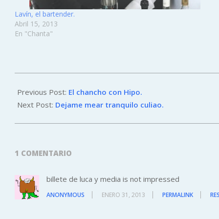
Lavín, el bartender.
Abril 15, 2013
En "Chanta"
2013-
01-
Previous Post:
El chancho con Hipo.
12
Next Post:
Dejame mear tranquilo culiao.
1 COMENTARIO
billete de luca y media is not impressed
ANONYMOUS
ENERO 31, 2013
PERMALINK
RE