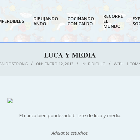
RECORRE
DIBUJANDO
COCINANDO
EX
MPERDIBLES
EL
ANDO
CON CALDO
SOC
MUNDO
LUCA Y MEDIA
CALDOSTRONG
ON:
ENERO 12, 2013
IN:
RIDICULO
WITH:
1 COM
El nunca bien ponderado billete de luca y media.
Adelante estudios.