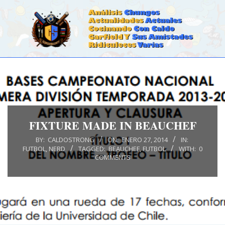
Skip
to
content
CALDOSTRONG.COM
Primary
Navigation
Menu
FIXTURE MADE IN BEAUCHEF
BY:
CALDOSTRONG
ON:
ENERO 27, 2014
IN:
FUTBOL
,
NERD
TAGGED:
BEAUCHEF
,
FUTBOL
WITH:
0
COMMENTS