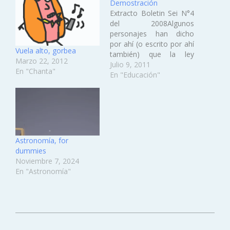
Demostración
Extracto Boletin Sei N°4
del 2008Algunos
personajes han dicho
por ahí (o escrito por ahí
Vuela alto, gorbea
también) que la ley
Marzo 22, 2012
general de educación es
Julio 9, 2011
En "Chanta"
lo mismo que la loce
En "Educación"
anterior, y hasta ahora
nadie había podido
darnos una explicación
coherente… Hasta ahora!
Pues este pasquín
protervo ha encontrado
Astronomía, for
la razón de…
dummies
Noviembre 7, 2024
En "Astronomía"
2014-