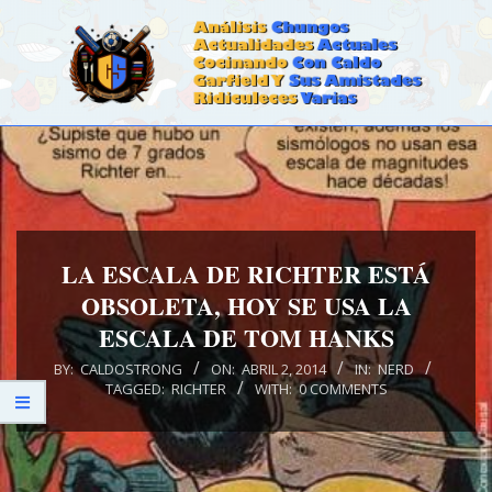
Skip
to
content
CALDOSTRONG.COM
Primary
Navigation
Menu
LA ESCALA DE RICHTER ESTÁ
OBSOLETA, HOY SE USA LA
ESCALA DE TOM HANKS
BY:
CALDOSTRONG
ON:
ABRIL 2, 2014
IN:
NERD
TAGGED:
RICHTER
WITH:
0 COMMENTS