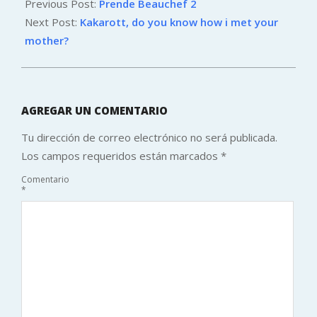
04-
Previous Post:
Prende Beauchef 2
02
Next Post:
Kakarott, do you know how i met your
mother?
AGREGAR UN COMENTARIO
Tu dirección de correo electrónico no será publicada.
Los campos requeridos están marcados
*
Comentario
*