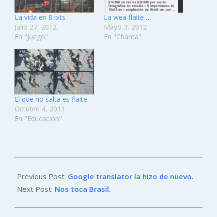
La vida en 8 bits
La wea flaite …
Julio 27, 2012
Mayo 3, 2012
En "Juego"
En "Chanta"
El que no salta es flaite
Octubre 4, 2011
En "Educación"
2014-
06-
Previous Post:
Google translator la hizo de nuevo.
19
Next Post:
Nos toca Brasil.