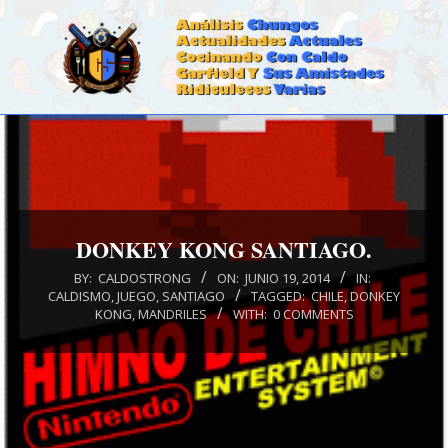
Skip
to
content
CALDOSTRONG.COM
Primary
Navigation
Menu
DONKEY KONG SANTIAGO.
BY:
CALDOSTRONG
ON:
JUNIO 19, 2014
IN:
CALDISMO
,
JUEGO
,
SANTIAGO
TAGGED:
CHILE
,
DONKEY
KONG
,
MANDRILES
WITH:
0 COMMENTS