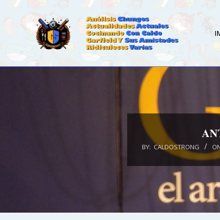
Skip
to
content
I
CALDOSTRONG.COM
AN
BY:
CALDOSTRONG
ON