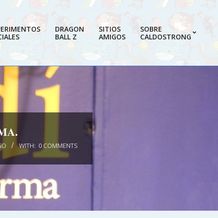
PERIMENTOS
DRAGON
SITIOS
SOBRE
IALES
BALL Z
AMIGOS
CALDOSTRONG
Prim
Navi
Men
MA.
GO
WITH:
0 COMMENTS