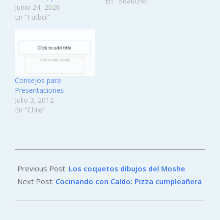
contarles mis queridos
En "Beauchef"
Junio 24, 2026
amig@s algunos tips de
En "Futbol"
lo que "mató"
automáticamente a
varios de los candidatos.
Quién sabe si puede
hacer la diferencia entre
que los dejen o no…
Consejos para
Presentaciones
Julio 3, 2012
En "Chile"
2016-
01-
Previous Post:
Los coquetos dibujos del Moshe
21
Next Post:
Cocinando con Caldo: Pizza cumpleañera