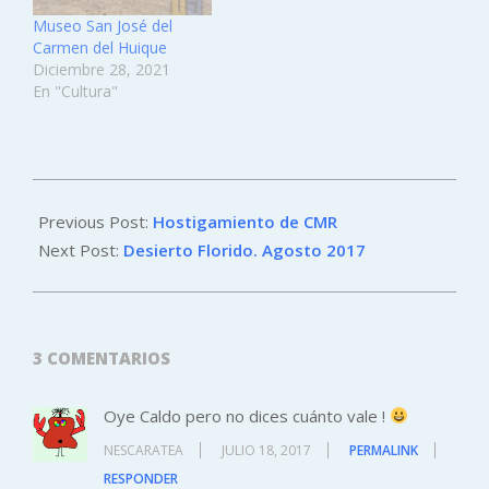
Museo San José del
Carmen del Huique
Diciembre 28, 2021
En "Cultura"
2017-
07-
Previous Post:
Hostigamiento de CMR
11
Next Post:
Desierto Florido. Agosto 2017
3 COMENTARIOS
Oye Caldo pero no dices cuánto vale !
NESCARATEA
JULIO 18, 2017
PERMALINK
RESPONDER