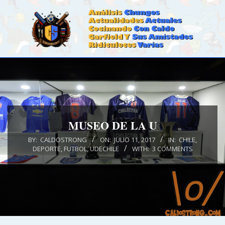
Skip
to
content
CALDOSTRONG.COM
Primary
Navigation
Menu
MUSEO DE LA U
BY:
CALDOSTRONG
ON:
JULIO 11, 2017
IN:
CHILE
,
DEPORTE
,
FUTBOL
,
UDECHILE
WITH:
3 COMMENTS