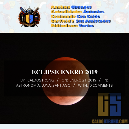
Skip
to
content
CALDOSTRONG.COM
Primary
Navigation
Menu
ECLIPSE ENERO 2019
BY:
CALDOSTRONG
ON:
ENERO 21, 2019
IN:
ASTRONOMÍA
,
LUNA
,
SANTIAGO
WITH:
0 COMMENTS