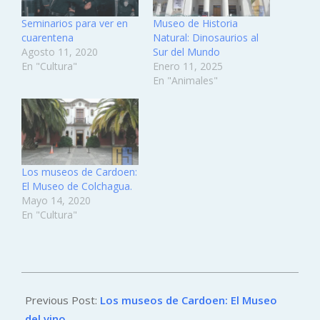
Seminarios para ver en
Museo de Historia
cuarentena
Natural: Dinosaurios al
Agosto 11, 2020
Sur del Mundo
En "Cultura"
Enero 11, 2025
En "Animales"
Los museos de Cardoen:
El Museo de Colchagua.
Mayo 14, 2020
En "Cultura"
2020-
05-
Previous Post:
Los museos de Cardoen: El Museo
20
del vino