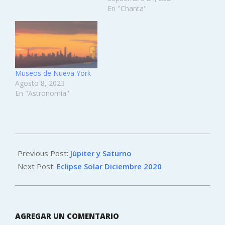
En "Chanta"
Museos de Nueva York
Agosto 8, 2023
En "Astronomía"
2020-
12-
Previous Post:
Júpiter y Saturno
10
Next Post:
Eclipse Solar Diciembre 2020
AGREGAR UN COMENTARIO