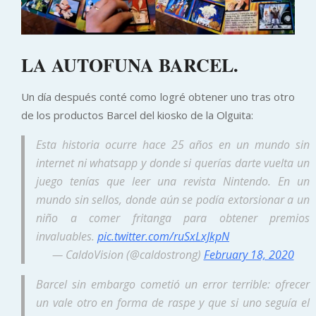
LA AUTOFUNA BARCEL.
Un día después conté como logré obtener uno tras otro
de los productos Barcel del kiosko de la Olguita:
Esta historia ocurre hace 25 años en un mundo sin
internet ni whatsapp y donde si querías darte vuelta un
juego tenías que leer una revista Nintendo. En un
mundo sin sellos, donde aún se podía extorsionar a un
niño a comer fritanga para obtener premios
invaluables.
pic.twitter.com/ruSxLxJkpN
— CaldoVision (@caldostrong)
February 18, 2020
Barcel sin embargo cometió un error terrible: ofrecer
un vale otro en forma de raspe y que si uno seguía el