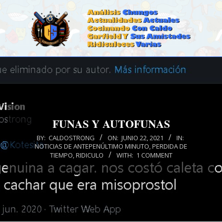
Skip
to
content
CALDOSTRONG.COM
Primary
Navigation
Menu
FUNAS Y AUTOFUNAS
BY:
CALDOSTRONG
ON:
JUNIO 22, 2021
IN:
NOTICIAS DE ANTEPENÚLTIMO MINUTO
,
PERDIDA DE
TIEMPO
,
RIDICULO
WITH:
1 COMMENT