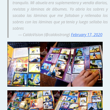
tranquilo. Mi abuela era suplementera y vendía diarios,
revistas y láminas de álbumes. Yo abria los sobres y
sacaba las láminas que me faltaban y rellenaba los
sobres con las láminas que ya tenía y luego sellaba los
sobres
— CaldoVision (@caldostrong)
February 17, 2020