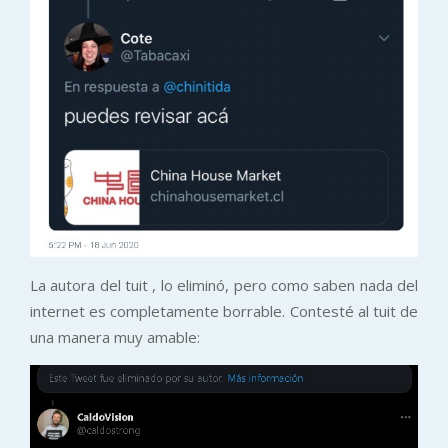
La autora del tuit , lo eliminó, pero como saben nada del
internet es completamente borrable. Contesté al tuit de
una manera muy amable: