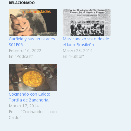
RELACIONADO
Garfield y sus amistades
Maracanazo visto desde
S01E06
el lado Brasileño
Febrero 16, 2022
Marzo 23, 2014
En "Podcast"
En "Futbol"
Cocinando con Caldo:
Tortilla de Zanahoria.
Marzo 17, 2014
En "Cocinando con
Caldo"