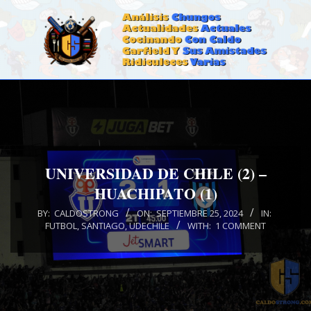
Skip
to
content
CALDOSTRONG.COM
Primary
Navigation
Menu
UNIVERSIDAD DE CHILE (2) –
HUACHIPATO (1)
BY:
CALDOSTRONG
ON:
SEPTIEMBRE 25, 2024
IN:
FUTBOL
,
SANTIAGO
,
UDECHILE
WITH:
1 COMMENT