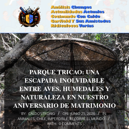
Skip
to
content
CALDOSTRONG.COM
Primary
Navigation
Menu
PARQUE TRICAO: UNA
ESCAPADA INOLVIDABLE
ENTRE AVES, HUMEDALES Y
NATURALEZA EN NUESTRO
ANIVERSARIO DE MATRIMONIO
BY:
CALDOSTRONG
ON:
JUNIO 25, 2026
IN:
ANIMALES
,
CHILE
,
IMPERDIBLE
,
RECORRE EL MUNDO
WITH:
0 COMMENTS