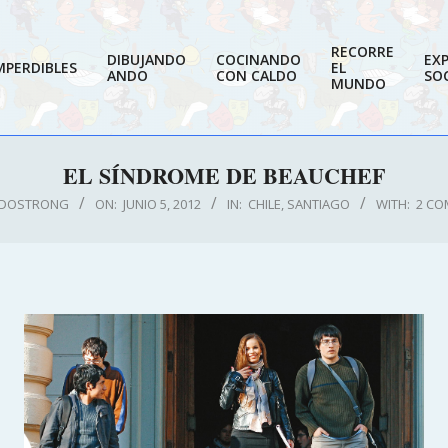
RECORRE
DIBUJANDO
COCINANDO
EX
MPERDIBLES
EL
ANDO
CON CALDO
SOC
MUNDO
EL SÍNDROME DE BEAUCHEF
LDOSTRONG
ON:
JUNIO 5, 2012
IN:
CHILE
,
SANTIAGO
WITH:
2 CO