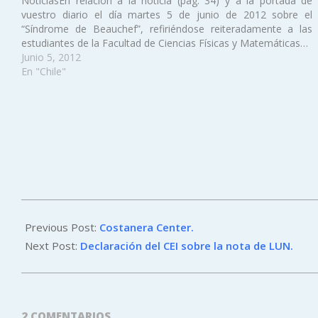
NoticiasEn relación a la noticia (pág. 34) y a la portada de
vuestro diario el día martes 5 de junio de 2012 sobre el
“Síndrome de Beauchef”, refiriéndose reiteradamente a las
estudiantes de la Facultad de Ciencias Físicas y Matemáticas…
Junio 5, 2012
En "Chile"
2012-
06-
Previous Post:
Costanera Center.
05
Next Post:
Declaración del CEI sobre la nota de LUN.
2 COMENTARIOS