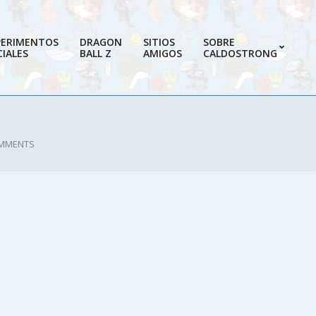
PERIMENTOS
DRAGON
SITIOS
SOBRE
IALES
BALL Z
AMIGOS
CALDOSTRONG
Prim
Navi
Men
MMENTS