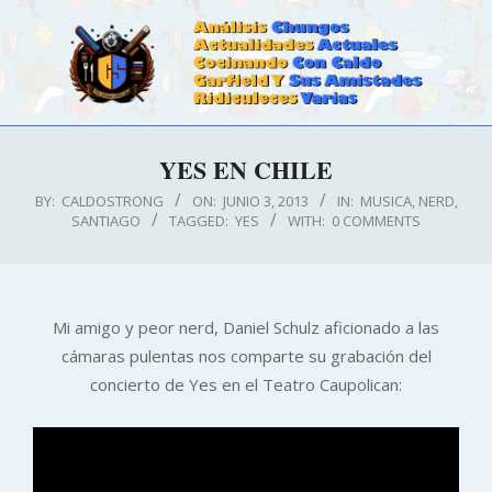
Skip
to
content
CALDOSTRONG.COM
Primary
YES EN CHILE
Navigation
Menu
BY:
CALDOSTRONG
ON:
JUNIO 3, 2013
IN:
MUSICA
,
NERD
,
SANTIAGO
TAGGED:
YES
WITH:
0 COMMENTS
Mi amigo y peor nerd, Daniel Schulz aficionado a las
cámaras pulentas nos comparte su grabación del
concierto de Yes en el Teatro Caupolican: