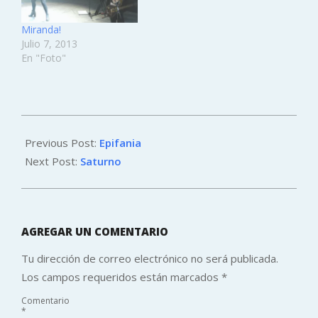
Miranda!
Julio 7, 2013
En "Foto"
2013-
06-
Previous Post:
Epifania
03
Next Post:
Saturno
AGREGAR UN COMENTARIO
Tu dirección de correo electrónico no será publicada.
Los campos requeridos están marcados
*
Comentario
*