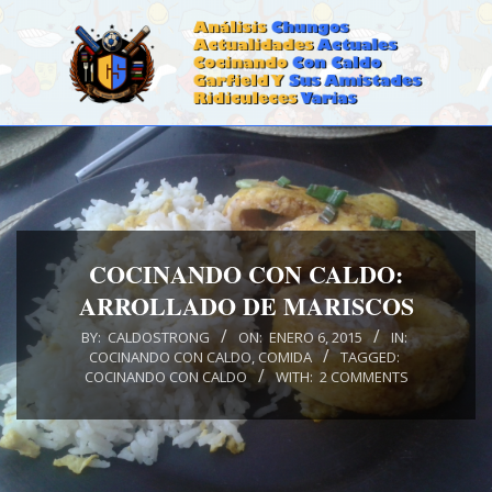
Skip
to
content
CALDOSTRONG.COM
Primary
Navigation
Menu
COCINANDO CON CALDO:
ARROLLADO DE MARISCOS
BY:
CALDOSTRONG
ON:
ENERO 6, 2015
IN:
COCINANDO CON CALDO
,
COMIDA
TAGGED:
COCINANDO CON CALDO
WITH:
2 COMMENTS