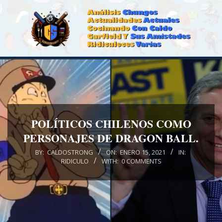
Skip
to
content
CALDOSTRONG.COM
Primary
Navigation
Menu
POLÍTICOS CHILENOS COMO
PERSONAJES DE DRAGON BALL.
BY:
CALDOSTRONG
ON:
ENERO 15, 2021
IN:
RIDICULO
WITH:
0 COMMENTS