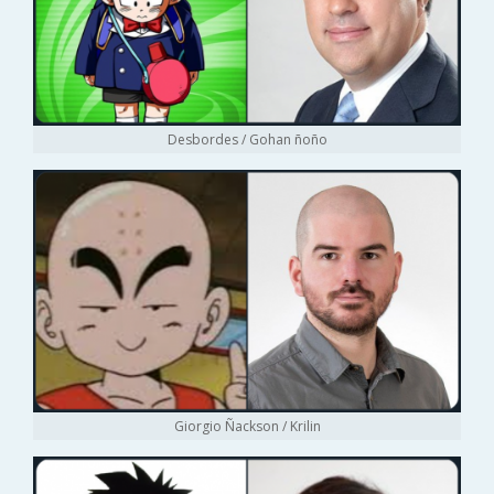
Desbordes / Gohan ñoño
Giorgio Ñackson / Krilin