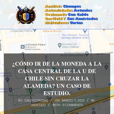
Skip
to
content
CALDOSTRONG.COM
Primary
Navigation
Menu
¿CÓMO IR DE LA MONEDA A LA
CASA CENTRAL DE LA U DE
CHILE SIN CRUZAR LA
ALAMEDA? UN CASO DE
ESTUDIO.
BY:
CALDOSTRONG
ON:
MARZO 7, 2023
IN:
RIDICULO
WITH:
0 COMMENTS