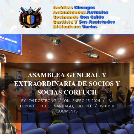
Skip
to
content
CALDOSTRONG.COM
Primary
Navigation
Menu
ASAMBLEA GENERAL Y
EXTRAORDINARIA DE SOCIOS Y
SOCIAS CORFUCH
BY:
CALDOSTRONG
ON:
ENERO 13, 2024
IN:
DEPORTE
,
FUTBOL
,
SANTIAGO
,
UDECHILE
WITH:
0
COMMENTS