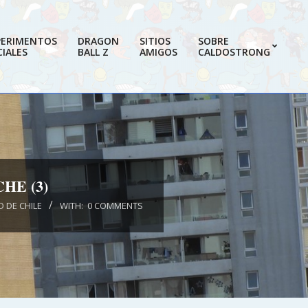
PERIMENTOS
DRAGON
SITIOS
SOBRE
IALES
BALL Z
AMIGOS
CALDOSTRONG
Prim
Navi
Men
HE (3)
 DE CHILE
WITH:
0 COMMENTS