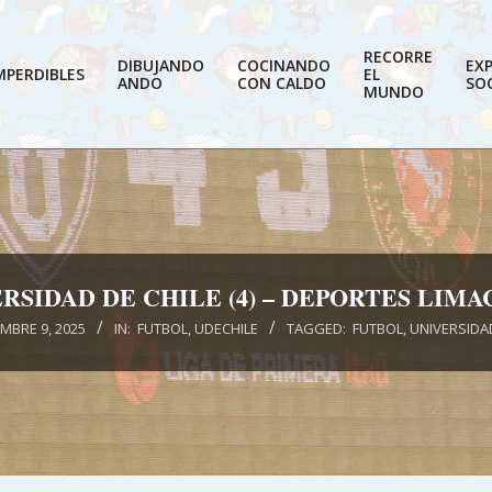
RECORRE
DIBUJANDO
COCINANDO
EX
MPERDIBLES
EL
ANDO
CON CALDO
SOC
MUNDO
RSIDAD DE CHILE (4) – DEPORTES LIMAC
MBRE 9, 2025
IN:
FUTBOL
,
UDECHILE
TAGGED:
FUTBOL
,
UNIVERSIDAD