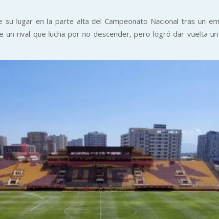
 su lugar en la parte alta del Campeonato Nacional tras un e
e un rival que lucha por no descender, pero logró dar vuelta u