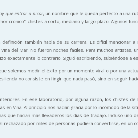
ay que entrar a picar
, un nombre que le queda perfecto a una rut
 crónico”: chistes a corto, mediano y largo plazo. Algunos funci
 definición también habla de su carrera. Es difícil mencionar
 Viña del Mar. No fueron noches fáciles. Para muchos artistas, una
 exactamente lo contrario. Siguió escribiendo, subiéndose a es
ue solemos medir el éxito por un momento viral o por una actua
esiliencia no consiste en fingir que nada pasó, sino en seguir hac
nteriores. En ese laboratorio, por alguna razón, los chistes de
s en Viña. Al principio nos hacían gracia por lo incómodo de la sit
s que hacían más llevaderos los días de trabajo. Incluso uno d
rial rechazado por miles de personas pudiera convertirse, en un 