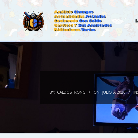
Skip
to
content
I
CALDOSTRONG.COM
BY:
CALDOSTRONG
ON:
JULIO 5, 2026
IN: