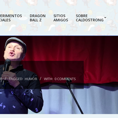
PERIMENTOS
DRAGON
SITIOS
SOBRE
IALES
BALL Z
AMIGOS
CALDOSTRONG
Prim
Navi
Men
R
TAGGED:
HUMOR
WITH:
0 COMMENTS