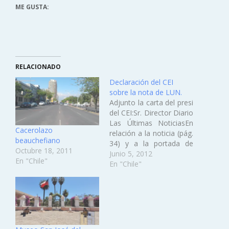
ME GUSTA:
RELACIONADO
Declaración del CEI
sobre la nota de LUN.
Adjunto la carta del presi
del CEI:Sr. Director Diario
Las Últimas NoticiasEn
Cacerolazo
relación a la noticia (pág.
beauchefiano
34) y a la portada de
Octubre 18, 2011
vuestro diario el día
Junio 5, 2012
En "Chile"
martes 5 de junio de
En "Chile"
2012 sobre el “Síndrome
de Beauchef”,
refiriéndose
reiteradamente a las
estudiantes de la
Facultad de Ciencias