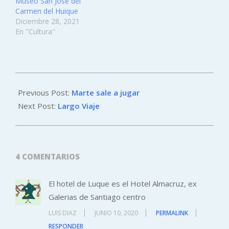
Museo San José del
Físicas y Matemáticas…
Carmen del Huique
Diciembre 28, 2021
En "Cultura"
2020-
06-
Previous Post:
Marte sale a jugar
08
Next Post:
Largo Viaje
4 COMENTARIOS
El hotel de Luque es el Hotel Almacruz, ex
Galerias de Santiago centro
LUIS DIAZ
JUNIO 10, 2020
PERMALINK
RESPONDER