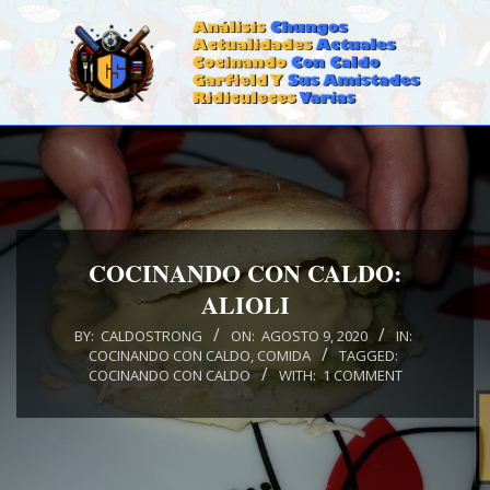
Skip
to
content
CALDOSTRONG.COM
Primary
Navigation
Menu
COCINANDO CON CALDO:
ALIOLI
BY:
CALDOSTRONG
ON:
AGOSTO 9, 2020
IN:
COCINANDO CON CALDO
,
COMIDA
TAGGED:
COCINANDO CON CALDO
WITH:
1 COMMENT