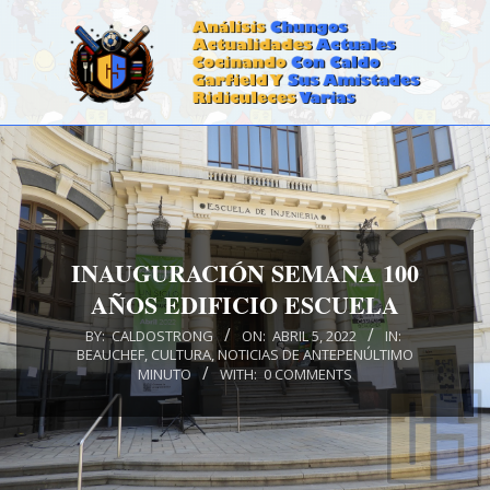
Skip
to
content
CALDOSTRONG.COM
Primary
Navigation
Menu
INAUGURACIÓN SEMANA 100
AÑOS EDIFICIO ESCUELA
BY:
CALDOSTRONG
ON:
ABRIL 5, 2022
IN:
BEAUCHEF
,
CULTURA
,
NOTICIAS DE ANTEPENÚLTIMO
MINUTO
WITH:
0 COMMENTS