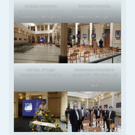
Artistas haciendo
Artistas haciendo
caminar a un gigante de
caminar a un gigante de
comienzos del siglo XX
comienzos del siglo XX
Hall Sur, el lugar
Asistentes mirando la
escogido para hacer la
exposición 100 años, 100
ceremonia
fotos, pronto disponible
acá.