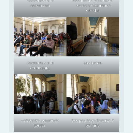
Asistentes a la
Decano de la facultad,
ceremonia
Francisco Martínez
Concha
Asistentes a la
Las tortas.
ceremonia.
Asistentes comiendo
500 pedazos de torta. 5
tortita.
por año.