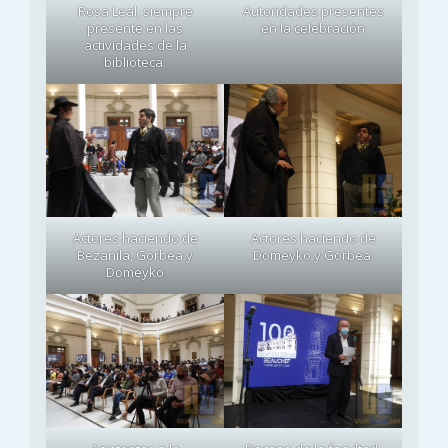
Rosa Leal, siempre
Autoridades presentes
presente en las
en la celebración
actividades de la
biblioteca.
Actores haciendo de
Actores haciendo de
Bezanila, Gorbea y
Domeyko y Gorbea.
Domeyko