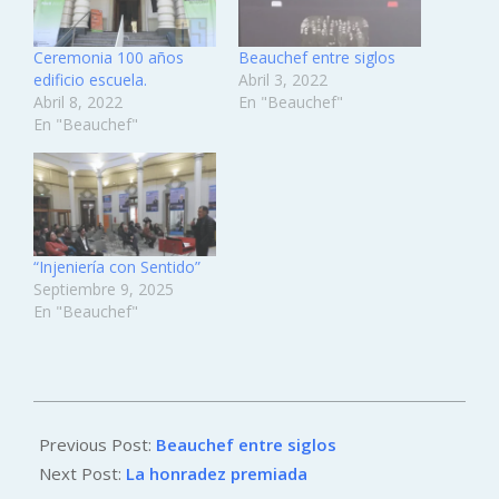
Ceremonia 100 años
Beauchef entre siglos
edificio escuela.
Abril 3, 2022
Abril 8, 2022
En "Beauchef"
En "Beauchef"
“Injeniería con Sentido”
Septiembre 9, 2025
En "Beauchef"
2022-
04-
Previous Post:
Beauchef entre siglos
05
Next Post:
La honradez premiada