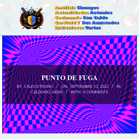
Skip
to
content
CALDOSTRONG.COM
Primary
Navigation
Menu
PUNTO DE FUGA
BY:
CALDOSTRONG
ON:
SEPTIEMBRE 12, 2022
IN:
CALDISMO
,
NERD
WITH:
0 COMMENTS