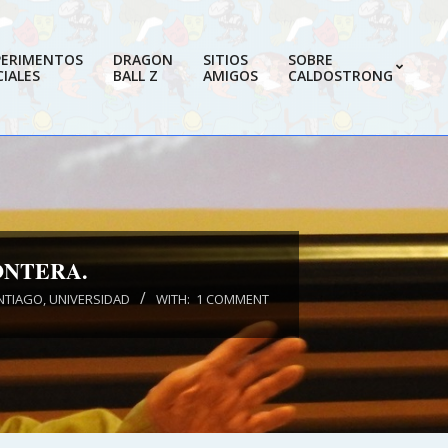
PERIMENTOS
DRAGON
SITIOS
SOBRE
IALES
BALL Z
AMIGOS
CALDOSTRONG
Prim
Navi
Men
ONTERA.
NTIAGO
,
UNIVERSIDAD
WITH:
1 COMMENT