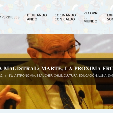
RECORRE
DIBUJANDO
COCINANDO
EX
MPERDIBLES
EL
ANDO
CON CALDO
SOC
MUNDO
 MAGISTRAL: MARTE, LA PRÓXIMA FR
22
IN:
ASTRONOMÍA
,
BEAUCHEF
,
CHILE
,
CULTURA
,
EDUCACIÓN
,
LUNA
,
SA