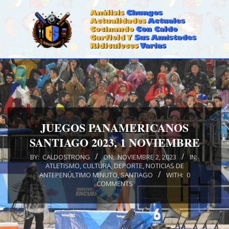
Skip
to
content
CALDOSTRONG.COM
Primary
Navigation
Menu
JUEGOS PANAMERICANOS
SANTIAGO 2023, 1 NOVIEMBRE
BY:
CALDOSTRONG
ON:
NOVIEMBRE 2, 2023
IN:
ATLETISMO
,
CULTURA
,
DEPORTE
,
NOTICIAS DE
ANTEPENÚLTIMO MINUTO
,
SANTIAGO
WITH:
0
COMMENTS