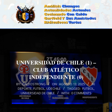
Skip
to
content
CALDOSTRONG.COM
Primary
Navigation
Menu
UNIVERSIDAD DE CHILE (1) –
CLUB ATLÉTICO
INDEPENDIENTE (0)
BY:
CALDOSTRONG
ON:
AGOSTO 13, 2025
IN:
DEPORTE
,
FUTBOL
,
UDECHILE
TAGGED:
FUTBOL
,
UNIVERSIDAD DE CHILE
WITH:
0 COMMENTS