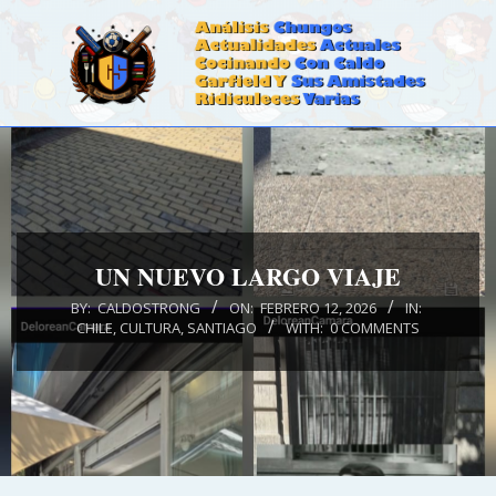
Skip
to
content
CALDOSTRONG.COM
Primary
Navigation
Menu
UN NUEVO LARGO VIAJE
BY:
CALDOSTRONG
ON:
FEBRERO 12, 2026
IN:
CHILE
,
CULTURA
,
SANTIAGO
WITH:
0 COMMENTS