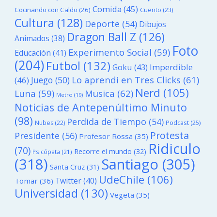
Comida
(45)
Cocinando con Caldo
(26)
Cuento
(23)
Cultura
(128)
Deporte
(54)
Dibujos
Dragon Ball Z
(126)
Animados
(38)
Foto
Experimento Social
(59)
Educación
(41)
(204)
Futbol
(132)
Goku
(43)
Imperdible
Lo aprendi en Tres Clicks
(61)
Juego
(50)
(46)
Nerd
(105)
Luna
(59)
Musica
(62)
Metro
(19)
Noticias de Antepenúltimo Minuto
(98)
Perdida de Tiempo
(54)
Podcast
(25)
Nubes
(22)
Protesta
Presidente
(56)
Profesor Rossa
(35)
Ridiculo
(70)
Recorre el mundo
(32)
Psicópata
(21)
(318)
Santiago
(305)
Santa Cruz
(31)
UdeChile
(106)
Twitter
(40)
Tomar
(36)
Universidad
(130)
Vegeta
(35)