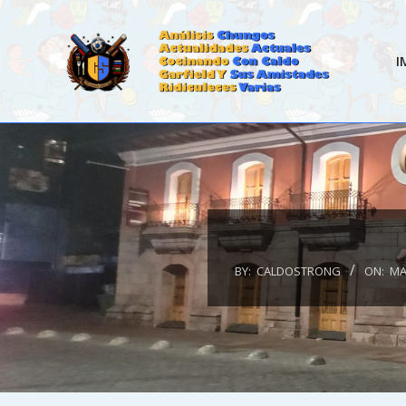
Skip
to
content
I
CALDOSTRONG.COM
BY:
CALDOSTRONG
ON:
MA