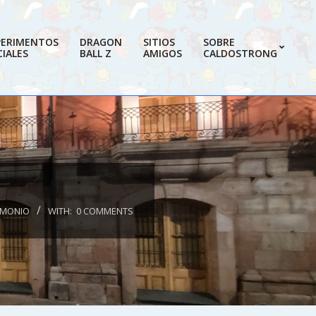
PERIMENTOS
DRAGON
SITIOS
SOBRE
IALES
BALL Z
AMIGOS
CALDOSTRONG
Prim
Navi
Men
RIMONIO
WITH:
0 COMMENTS