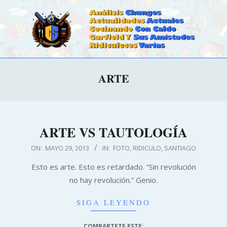
Skip
to
content
CALDOSTRONG.COM
Primary
ARTE
Navigation
Menu
ARTE VS TAUTOLOGÍA
2013-
ON:
MAYO 29, 2013
IN:
FOTO
,
RIDICULO
,
SANTIAGO
05-
Esto es arte. Esto es retardado. “Sin revolución
29
no hay revolución.” Genio.
SIGA LEYENDO
COMPARTETE ESTE: