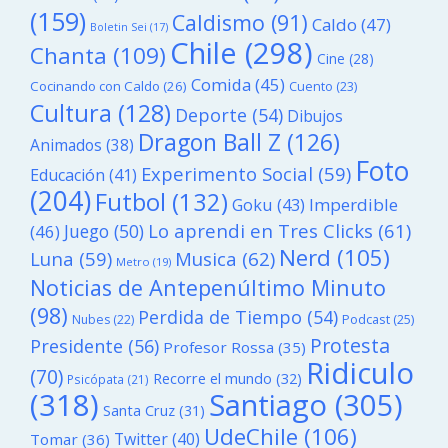
(159)
Caldismo
(91)
Caldo
(47)
Boletin Sei
(17)
Chile
(298)
Chanta
(109)
Cine
(28)
Comida
(45)
Cocinando con Caldo
(26)
Cuento
(23)
Cultura
(128)
Deporte
(54)
Dibujos
Dragon Ball Z
(126)
Animados
(38)
Foto
Experimento Social
(59)
Educación
(41)
(204)
Futbol
(132)
Goku
(43)
Imperdible
Lo aprendi en Tres Clicks
(61)
Juego
(50)
(46)
Nerd
(105)
Luna
(59)
Musica
(62)
Metro
(19)
Noticias de Antepenúltimo Minuto
(98)
Perdida de Tiempo
(54)
Podcast
(25)
Nubes
(22)
Protesta
Presidente
(56)
Profesor Rossa
(35)
Ridiculo
(70)
Recorre el mundo
(32)
Psicópata
(21)
(318)
Santiago
(305)
Santa Cruz
(31)
UdeChile
(106)
Twitter
(40)
Tomar
(36)