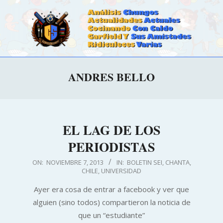
Skip
to
content
CALDOSTRONG.COM
Primary
ANDRES BELLO
Navigation
Menu
EL LAG DE LOS
PERIODISTAS
2013-
ON:
NOVIEMBRE 7, 2013
IN:
BOLETIN SEI
,
CHANTA
,
CHILE
,
UNIVERSIDAD
11-
07
Ayer era cosa de entrar a facebook y ver que
alguien (sino todos) compartieron la noticia de
que un “estudiante”