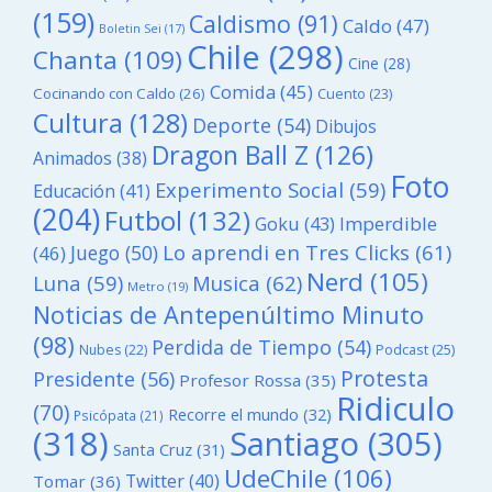
(159)
Caldismo
(91)
Caldo
(47)
Boletin Sei
(17)
Chile
(298)
Chanta
(109)
Cine
(28)
Comida
(45)
Cocinando con Caldo
(26)
Cuento
(23)
Cultura
(128)
Deporte
(54)
Dibujos
Dragon Ball Z
(126)
Animados
(38)
Foto
Experimento Social
(59)
Educación
(41)
(204)
Futbol
(132)
Goku
(43)
Imperdible
Lo aprendi en Tres Clicks
(61)
Juego
(50)
(46)
Nerd
(105)
Luna
(59)
Musica
(62)
Metro
(19)
Noticias de Antepenúltimo Minuto
(98)
Perdida de Tiempo
(54)
Podcast
(25)
Nubes
(22)
Protesta
Presidente
(56)
Profesor Rossa
(35)
Ridiculo
(70)
Recorre el mundo
(32)
Psicópata
(21)
(318)
Santiago
(305)
Santa Cruz
(31)
UdeChile
(106)
Twitter
(40)
Tomar
(36)