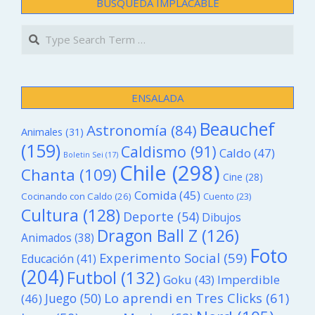
BÚSQUEDA IMPLACABLE
Search
ENSALADA
Beauchef
Astronomía
(84)
Animales
(31)
(159)
Caldismo
(91)
Caldo
(47)
Boletin Sei
(17)
Chile
(298)
Chanta
(109)
Cine
(28)
Comida
(45)
Cocinando con Caldo
(26)
Cuento
(23)
Cultura
(128)
Deporte
(54)
Dibujos
Dragon Ball Z
(126)
Animados
(38)
Foto
Experimento Social
(59)
Educación
(41)
(204)
Futbol
(132)
Goku
(43)
Imperdible
Lo aprendi en Tres Clicks
(61)
Juego
(50)
(46)