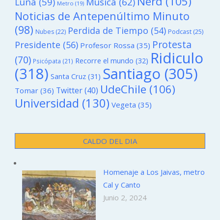
Nerd
(105)
Luna
(59)
Musica
(62)
Metro
(19)
Noticias de Antepenúltimo Minuto
(98)
Perdida de Tiempo
(54)
Podcast
(25)
Nubes
(22)
Protesta
Presidente
(56)
Profesor Rossa
(35)
Ridiculo
(70)
Recorre el mundo
(32)
Psicópata
(21)
(318)
Santiago
(305)
Santa Cruz
(31)
UdeChile
(106)
Twitter
(40)
Tomar
(36)
Universidad
(130)
Vegeta
(35)
CALDO DEL DIA
Homenaje a Los Jaivas, metro
Cal y Canto
Junio 2, 2024