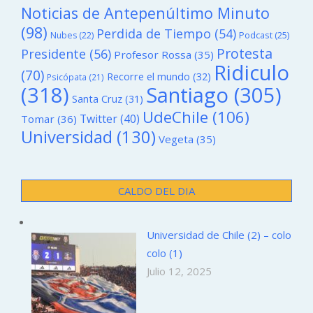
Noticias de Antepenúltimo Minuto
(98)
Perdida de Tiempo
(54)
Podcast
(25)
Nubes
(22)
Protesta
Presidente
(56)
Profesor Rossa
(35)
Ridiculo
(70)
Recorre el mundo
(32)
Psicópata
(21)
(318)
Santiago
(305)
Santa Cruz
(31)
UdeChile
(106)
Twitter
(40)
Tomar
(36)
Universidad
(130)
Vegeta
(35)
CALDO DEL DIA
Universidad de Chile (2) – colo
colo (1)
Julio 12, 2025