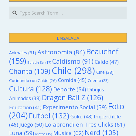
Search
ENSALADA
Beauchef
Astronomía
(84)
Animales
(31)
(159)
Caldismo
(91)
Caldo
(47)
Boletin Sei
(17)
Chile
(298)
Chanta
(109)
Cine
(28)
Comida
(45)
Cocinando con Caldo
(26)
Cuento
(23)
Cultura
(128)
Deporte
(54)
Dibujos
Dragon Ball Z
(126)
Animados
(38)
Foto
Experimento Social
(59)
Educación
(41)
(204)
Futbol
(132)
Goku
(43)
Imperdible
Lo aprendi en Tres Clicks
(61)
Juego
(50)
(46)
Nerd
(105)
Luna
(59)
Musica
(62)
Metro
(19)