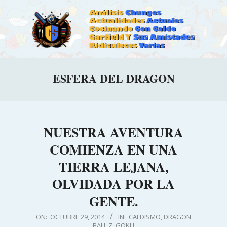
Skip
to
content
CALDOSTRONG.COM
Primary
ESFERA DEL DRAGON
Navigation
Menu
NUESTRA AVENTURA
COMIENZA EN UNA
TIERRA LEJANA,
OLVIDADA POR LA
GENTE.
2014-
ON:
OCTUBRE 29, 2014
IN:
CALDISMO
,
DRAGON
BALL Z
,
GOKU