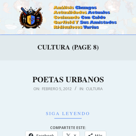
Skip
to
content
CALDOSTRONG.COM
Primary
CULTURA
(PAGE 8)
Navigation
Menu
POETAS URBANOS
2012-
ON:
FEBRERO 5, 2012
IN:
CULTURA
02-
05
SIGA LEYENDO
COMPARTETE ESTE:
Facebook
X
Más