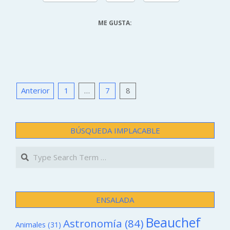
ME GUSTA:
PAGINACIÓN
Anterior
1
…
7
8
DE
ENTRADAS
BÚSQUEDA IMPLACABLE
Search
ENSALADA
Beauchef
Astronomía
(84)
Animales
(31)