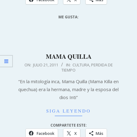
ME GUSTA:
MAMA QUILLA
2011-
ON:
JULIO 21, 2011
IN:
CULTURA
,
PERDIDA DE
TIEMPO
07-
21
“En la mitología inca, Mama Quilla (Mama Killa en
quechua) era la hermana, madre y la esposa del
dios Inti”
SIGA LEYENDO
COMPARTETE ESTE:
Facebook
X
Más