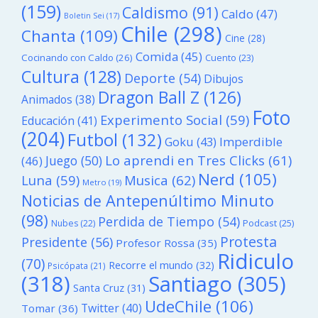
(159)
Caldismo
(91)
Caldo
(47)
Boletin Sei
(17)
Chile
(298)
Chanta
(109)
Cine
(28)
Comida
(45)
Cocinando con Caldo
(26)
Cuento
(23)
Cultura
(128)
Deporte
(54)
Dibujos
Dragon Ball Z
(126)
Animados
(38)
Foto
Experimento Social
(59)
Educación
(41)
(204)
Futbol
(132)
Goku
(43)
Imperdible
Lo aprendi en Tres Clicks
(61)
Juego
(50)
(46)
Nerd
(105)
Luna
(59)
Musica
(62)
Metro
(19)
Noticias de Antepenúltimo Minuto
(98)
Perdida de Tiempo
(54)
Podcast
(25)
Nubes
(22)
Protesta
Presidente
(56)
Profesor Rossa
(35)
Ridiculo
(70)
Recorre el mundo
(32)
Psicópata
(21)
(318)
Santiago
(305)
Santa Cruz
(31)
UdeChile
(106)
Twitter
(40)
Tomar
(36)