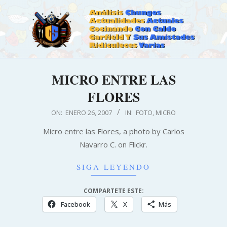
Skip
to
content
CALDOSTRONG.COM
Primary
MICRO ENTRE LAS
Navigation
Menu
FLORES
2007-
ON:
ENERO 26, 2007
IN:
FOTO
,
MICRO
01-
Micro entre las Flores, a photo by Carlos
26
Navarro C. on Flickr.
SIGA LEYENDO
COMPARTETE ESTE:
Facebook
X
Más