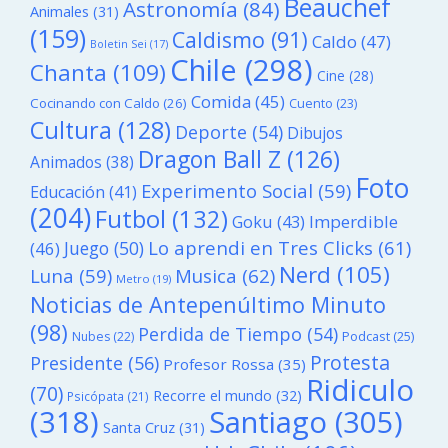
Beauchef
Astronomía
(84)
Animales
(31)
(159)
Caldismo
(91)
Caldo
(47)
Boletin Sei
(17)
Chile
(298)
Chanta
(109)
Cine
(28)
Comida
(45)
Cocinando con Caldo
(26)
Cuento
(23)
Cultura
(128)
Deporte
(54)
Dibujos
Dragon Ball Z
(126)
Animados
(38)
Foto
Experimento Social
(59)
Educación
(41)
(204)
Futbol
(132)
Goku
(43)
Imperdible
Lo aprendi en Tres Clicks
(61)
Juego
(50)
(46)
Nerd
(105)
Luna
(59)
Musica
(62)
Metro
(19)
Noticias de Antepenúltimo Minuto
(98)
Perdida de Tiempo
(54)
Podcast
(25)
Nubes
(22)
Protesta
Presidente
(56)
Profesor Rossa
(35)
Ridiculo
(70)
Recorre el mundo
(32)
Psicópata
(21)
(318)
Santiago
(305)
Santa Cruz
(31)