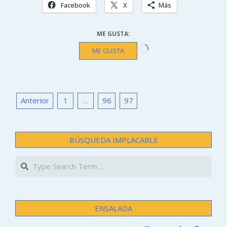
Facebook
X
Más
ME GUSTA:
Cargando...
ME GUSTA
PAGINACIÓN
Anterior
1
…
96
97
DE
ENTRADAS
BÚSQUEDA IMPLACABLE
Search
ENSALADA