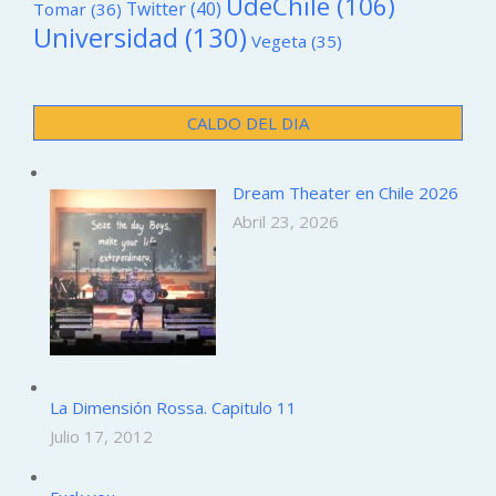
UdeChile
(106)
Twitter
(40)
Tomar
(36)
Universidad
(130)
Vegeta
(35)
CALDO DEL DIA
Dream Theater en Chile 2026
Abril 23, 2026
La Dimensión Rossa. Capitulo 11
Julio 17, 2012