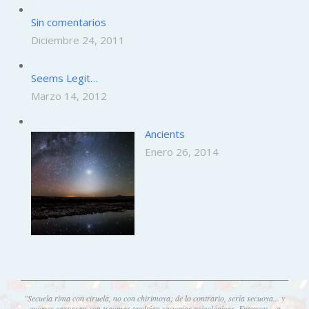
Sin comentarios
Diciembre 24, 2011
Seems Legit…
Marzo 14, 2012
Ancients
Enero 26, 2014
"Secuela rima con ciruela, no con chirimoya; de lo contrario, sería secuoya... y
quienes cargaran con traumas tendrían secuoyas psicológicas. Entonces, ¿a