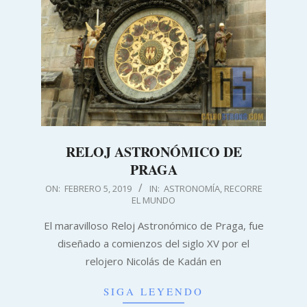
RELOJ ASTRONÓMICO DE
PRAGA
2019-
ON:
FEBRERO 5, 2019
IN:
ASTRONOMÍA
,
RECORRE
EL MUNDO
02-
05
El maravilloso Reloj Astronómico de Praga, fue
diseñado a comienzos del siglo XV por el
relojero Nicolás de Kadán en
SIGA LEYENDO