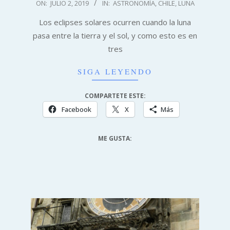
2019-
ON:
JULIO 2, 2019
IN:
ASTRONOMÍA
,
CHILE
,
LUNA
07-
Los eclipses solares ocurren cuando la luna
02
pasa entre la tierra y el sol, y como esto es en
tres
SIGA LEYENDO
COMPARTETE ESTE:
Facebook
X
Más
ME GUSTA: