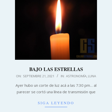
BAJO LAS ESTRELLAS
2021-
ON:
SEPTIEMBRE 21, 2021
IN:
ASTRONOMÍA
,
LUNA
09-
Ayer hubo un corte de luz acá a las 7:30 pm… al
21
parecer se cortó una línea de transmisión que
SIGA LEYENDO