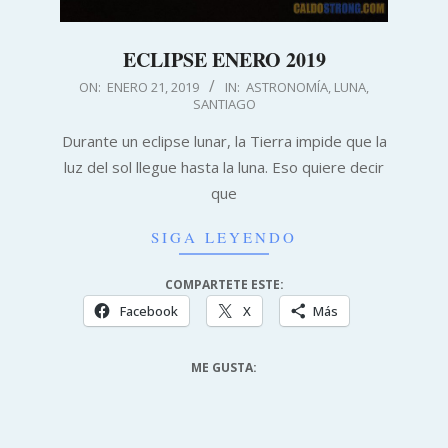
ECLIPSE ENERO 2019
2019-
ON:
ENERO 21, 2019
IN:
ASTRONOMÍA
,
LUNA
,
SANTIAGO
01-
21
Durante un eclipse lunar, la Tierra impide que la
luz del sol llegue hasta la luna. Eso quiere decir
que
SIGA LEYENDO
COMPARTETE ESTE:
Facebook
X
Más
ME GUSTA: