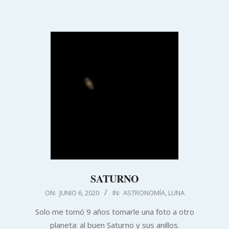
SATURNO
2020-
ON:
JUNIO 6, 2020
IN:
ASTRONOMÍA
,
LUNA
06-
Solo me tomó 9 años tomarle una foto a otro
06
planeta: al buen Saturno y sus anillos.