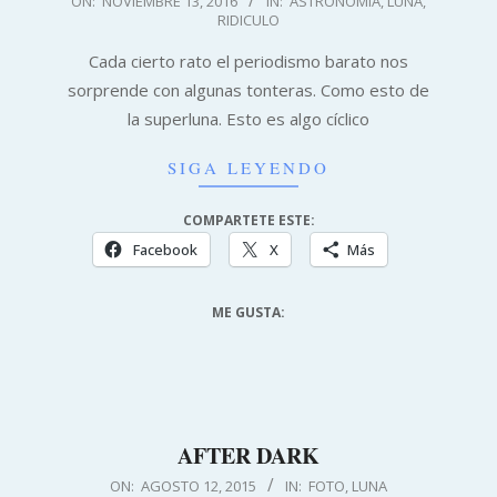
ON:
NOVIEMBRE 13, 2016
IN:
ASTRONOMÍA
,
LUNA
,
RIDICULO
11-
13
Cada cierto rato el periodismo barato nos
sorprende con algunas tonteras. Como esto de
la superluna. Esto es algo cíclico
SIGA LEYENDO
COMPARTETE ESTE:
Facebook
X
Más
ME GUSTA:
AFTER DARK
2015-
ON:
AGOSTO 12, 2015
IN:
FOTO
,
LUNA