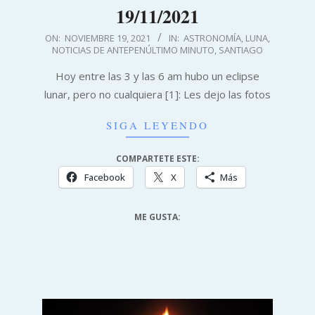
19/11/2021
2021-
ON:
NOVIEMBRE 19, 2021
IN:
ASTRONOMÍA
,
LUNA
,
NOTICIAS DE ANTEPENÚLTIMO MINUTO
,
SANTIAGO
11-
19
Hoy entre las 3 y las 6 am hubo un eclipse
lunar, pero no cualquiera [1]: Les dejo las fotos
SIGA LEYENDO
COMPARTETE ESTE:
Facebook
X
Más
ME GUSTA: