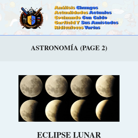
Skip
to
content
CALDOSTRONG.COM
Primary
ASTRONOMÍA
(PAGE 2)
Navigation
Menu
ECLIPSE LUNAR