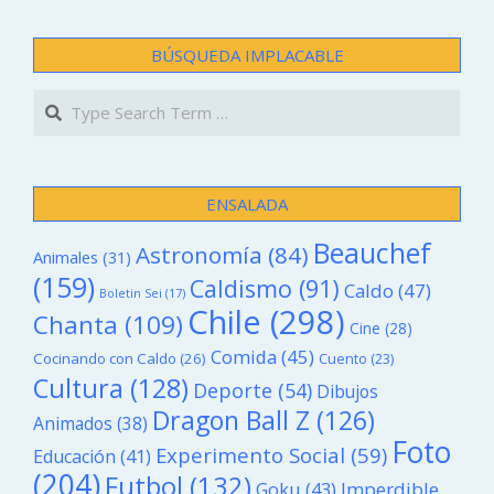
DE
ENTRADAS
BÚSQUEDA IMPLACABLE
Search
ENSALADA
Beauchef
Astronomía
(84)
Animales
(31)
(159)
Caldismo
(91)
Caldo
(47)
Boletin Sei
(17)
Chile
(298)
Chanta
(109)
Cine
(28)
Comida
(45)
Cocinando con Caldo
(26)
Cuento
(23)
Cultura
(128)
Deporte
(54)
Dibujos
Dragon Ball Z
(126)
Animados
(38)
Foto
Experimento Social
(59)
Educación
(41)
(204)
Futbol
(132)
Goku
(43)
Imperdible