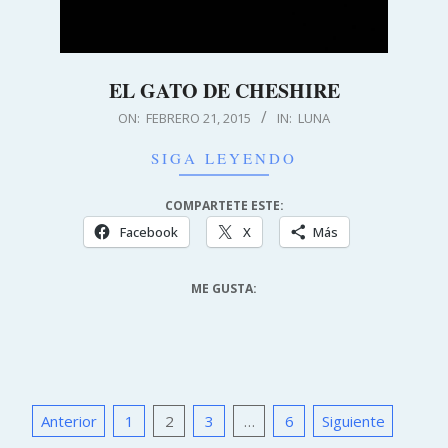
EL GATO DE CHESHIRE
2015-
ON:
FEBRERO 21, 2015
IN:
LUNA
02-
SIGA LEYENDO
21
COMPARTETE ESTE:
Facebook
X
Más
ME GUSTA:
PAGINACIÓN
Anterior
1
2
3
…
6
Siguiente