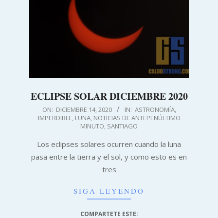
ECLIPSE SOLAR DICIEMBRE 2020
2020-
ON:
DICIEMBRE 14, 2020
IN:
ASTRONOMÍA
,
IMPERDIBLE
,
LUNA
,
NOTICIAS DE ANTEPENÚLTIMO
12-
MINUTO
,
SANTIAGO
14
Los eclipses solares ocurren cuando la luna
pasa entre la tierra y el sol, y como esto es en
tres
SIGA LEYENDO
COMPARTETE ESTE: